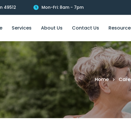
an 49512
Mon-Fri: 8am - 7pm
e
Services
About Us
Contact Us
Resource
Home
Care