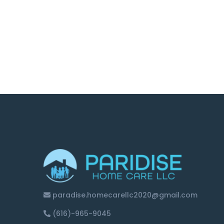
paradise.homecarellc2020@gmail.com
(616)-965-9045