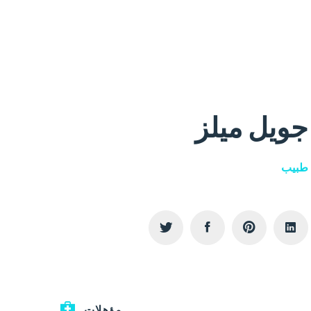
جويل ميلز
طبيب
مؤهلات