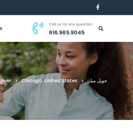
Call us for any question
s
616.965.9045
جويل ميلز
Chicago, United States
giver