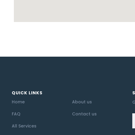
QUICK LINKS
Home
About us
G
FAQ
Contact us
All Services