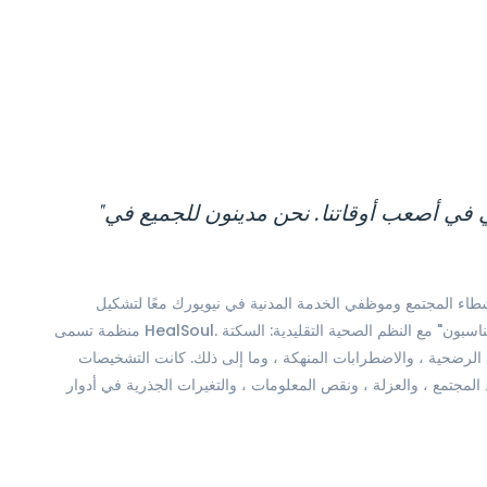
"أقدر بشدة مساعدتك لعائلتي في أصعب أوقاتنا. نحن مدينون للجميع فيHealsoul بالشكر
ئلات ونشطاء المجتمع وموظفي الخدمة المدنية في نيويورك معًا لتشكيل
منظمة تسمى HealSoul. يقدمون خدمات لأولئك الذين يكافحون لرعاية أحبائهم الذين لا "يتناسبون" مع النظم الصحية التقليدية: السكتة
الرضحية ، والاضطرابات المنهكة ، وما إلى ذلك. كانت التشخيصات
لمجتمع ، والعزلة ، ونقص المعلومات ، والتغيرات الجذرية في أدوار