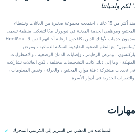
لكم ولحياتنا ".
منذ أكثر من 15 عامًا ، اجتمعت مجموعة صغيرة من العائلات ونشطاء
المجتمع وموظفي الخدمة المدنية في نيويورك معًا لتشكيل منظمة تسمى
HealSoul. يقدمون خدمات لأولئك الذين يكافحون لرعاية أحبائهم الذين لا
"يتناسبون" مع النظم الصحية التقليدية: السكتة الدماغية ، ومرض
باركنسون ، ومرض الزهايمر ، وإصابات الدماغ الرضحية ، والاضطرابات
المنهكة ، وما إلى ذلك. كانت التشخيصات مختلفة ، لكن العائلات تشاركت
في تحديات مشتركة : قلة موارد المجتمع ، والعزلة ، ونقص المعلومات ،
والتغيرات الجذرية في أدوار الأسرة.
مهارات
المساعدة في المشي من السرير إلى الكرسي المتحرك