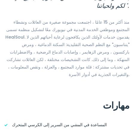
لكم ولحياتنا ".
منذ أكثر من 15 عامًا ، اجتمعت مجموعة صغيرة من العائلات ونشطاء
المجتمع وموظفي الخدمة المدنية في نيويورك معًا لتشكيل منظمة تسمى
HealSoul. يقدمون خدمات لأولئك الذين يكافحون لرعاية أحبائهم الذين لا
"يتناسبون" مع النظم الصحية التقليدية: السكتة الدماغية ، ومرض
باركنسون ، ومرض الزهايمر ، وإصابات الدماغ الرضحية ، والاضطرابات
المنهكة ، وما إلى ذلك. كانت التشخيصات مختلفة ، لكن العائلات تشاركت
في تحديات مشتركة : قلة موارد المجتمع ، والعزلة ، ونقص المعلومات ،
والتغيرات الجذرية في أدوار الأسرة.
مهارات
المساعدة في المشي من السرير إلى الكرسي المتحرك